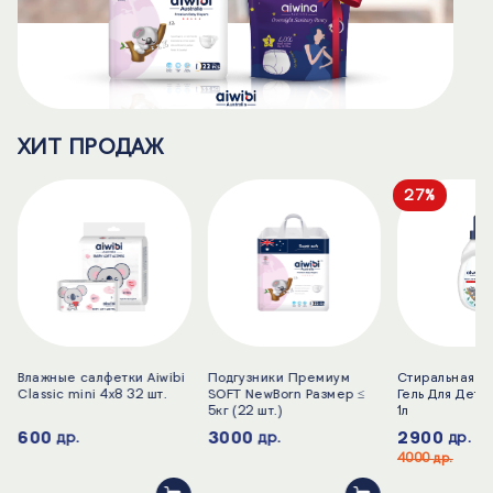
ХИТ ПРОДАЖ
27%
Влажные салфетки Aiwibi
Подгузники Премиум
Стиральная Ж
Classic mini 4x8 32 шт.
SOFT NewBorn Размер ≤
Гель Для Дет
5кг (22 шт.)
1л
600
3000
2900
др.
др.
др.
4000
др.