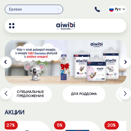
Ереван
Рус
СПЕЦИАЛЬНЫЕ
ДЛ
ДЛЯ РОДДОМА
ПРЕДЛОЖЕНИЯ
АКЦИИ
27%
5%
20%