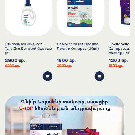
Стиральная Жидкость
Самоклеющая Пленка
Послеродовы
Гель Для Детской Одежды
Против Комаров (24шт)
Одноразовые 
1л
размер L/XL (
2900
1900
1200
др.
др.
др.
4000
др.
2000
др.
1500
др.