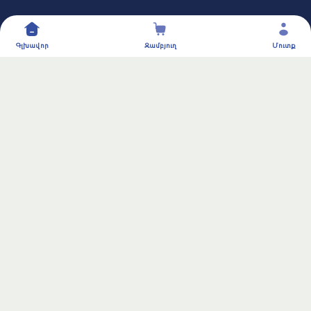
Կոնտակտներ
Գլխավոր
Զամբյուղ
Մուտք
Երևան
060 680 680
info@aiwibi.am
AIWIBI© 2024-2026.
All rights reserved.