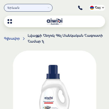
Երևան
Հայ
Լվացքի Հեղուկ Գել Մանկական Հագուստի
Գլխավոր
Համար 1լ