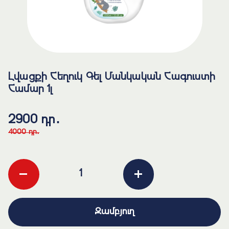
Լվացքի Հեղուկ Գել Մանկական Հագուստի
Համար 1լ
2900 դր․
4000 դր․
-
+
Զամբյուղ