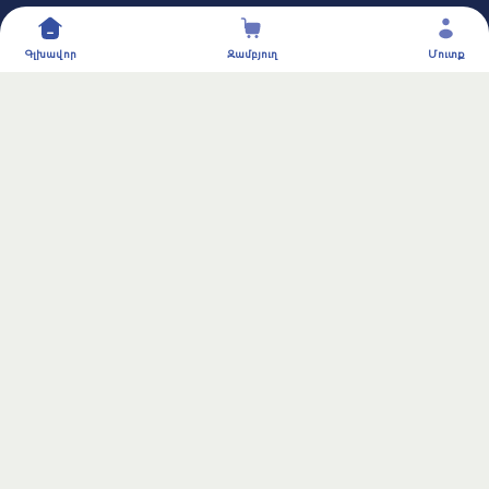
Կոնտակտներ
Գլխավոր
Զամբյուղ
Մուտք
Երևան
060 680 680
info@aiwibi.am
AIWIBI© 2024-2026.
All rights reserved.