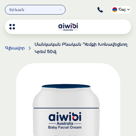
Երևան
Հայ
Մանկական Բնական Դեմքի Խոնավեցնող
Գլխավոր
Կրեմ 50մլ