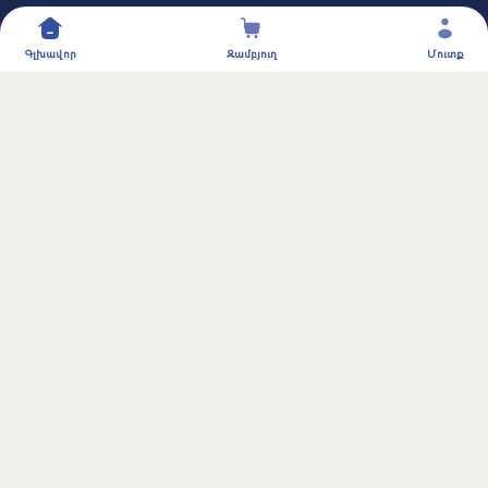
Կոնտակտներ
Գլխավոր
Զամբյուղ
Մուտք
Երևան
060 680 680
info@aiwibi.am
AIWIBI© 2024-2026.
All rights reserved.